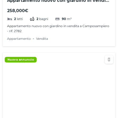
Appartamento nuovo con giardino in vendita
a Camposampiero – rif. 2782
258,000€
2
letti
2
bagni
90
m²
Appartamento nuovo con giardino in vendita a Camposampiero
- rif. 2782
Appartamento
Vendita
Nuovo annuncio