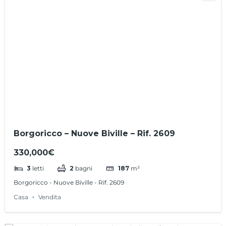
Borgoricco – Nuove Biville – Rif. 2609
330,000€
3
letti
2
bagni
187
m²
Borgoricco - Nuove Biville - Rif. 2609
Casa
Vendita