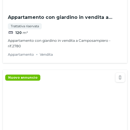
Appartamento con giardino in vendita a
Camposampiero – rif.2780
Trattativa riservata
120
m²
Appartamento con giardino in vendita a Camposampiero -
rif.2780
Appartamento
Vendita
Nuovo annuncio