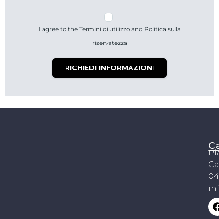
I agree to the Termini di utilizzo and Politica sulla
riservatezza
RICHIEDI INFORMAZIONI
C
Pi
Ca
04
in