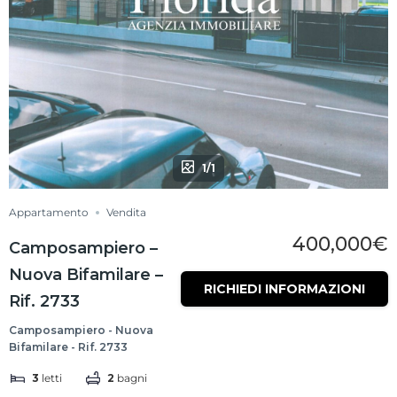
1/1
Appartamento
Vendita
400,000€
Camposampiero –
Nuova Bifamilare –
RICHIEDI INFORMAZIONI
Rif. 2733
Camposampiero - Nuova
Bifamilare - Rif. 2733
3
letti
2
bagni