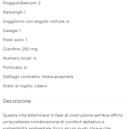
Poggioli/balconi
:
2
Ripostigli
:
1
Soggiorno con angolo cottura
:
sì
Garage
:
1
Posti auto
:
1
Giardino
:
250 mq
Numero locali
:
4
Porticato
:
sì
Dettagli contratto
:
Intera proprietà
Stato al rogito
:
Libero
Descrizione
Questa villa bifamiliare in fase di costruzione sembra offrire
un'eccellente combinazione di comfort abitativo e
sostenibilità ambientale. Ecco alcuni punti chiave che