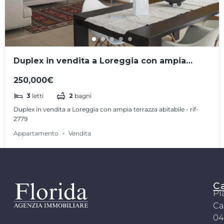
Duplex in vendita a Loreggia con ampia
terrazza abitabile – rif.2779
250,000€
3
letti
2
bagni
Duplex in vendita a Loreggia con ampia terrazza abitabile - rif-
2779
Appartamento
Vendita
C
Pi
Ca
04