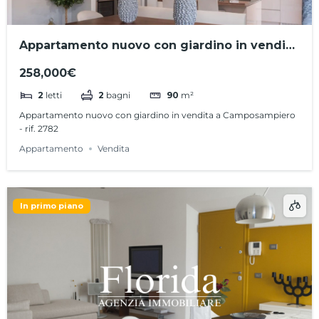
Appartamento nuovo con giardino in vendita
a Camposampiero – rif. 2782
258,000€
2
letti
2
bagni
90
m²
Appartamento nuovo con giardino in vendita a Camposampiero
- rif. 2782
Appartamento
Vendita
In primo piano