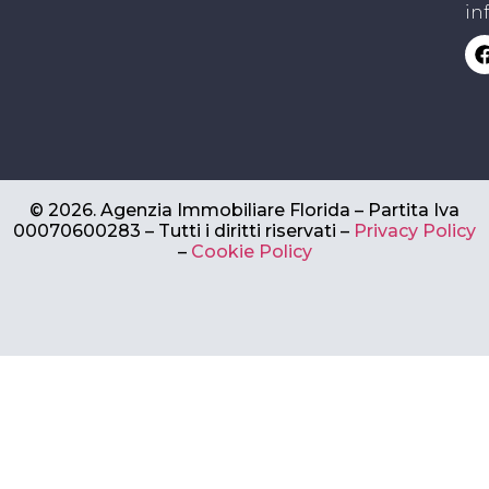
in
©
2026.
Agenzia Immobiliare Florida – Partita Iva
00070600283 –
Tutti i diritti riservati –
Privacy Policy
–
Cookie Policy