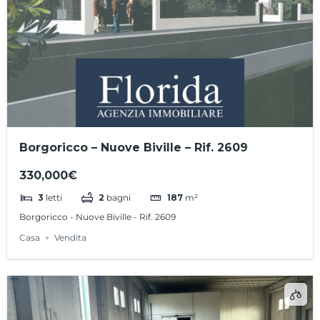
Borgoricco – Nuove Biville – Rif. 2609
330,000€
3
letti
2
bagni
187
m²
Borgoricco - Nuove Biville - Rif. 2609
Casa
Vendita