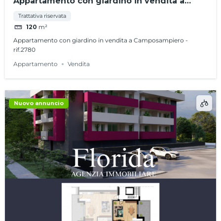
Appartamento con giardino in vendita a
Camposampiero – rif.2780
Trattativa riservata
120
m²
Appartamento con giardino in vendita a Camposampiero -
rif.2780
Appartamento
Vendita
Nuovo annuncio