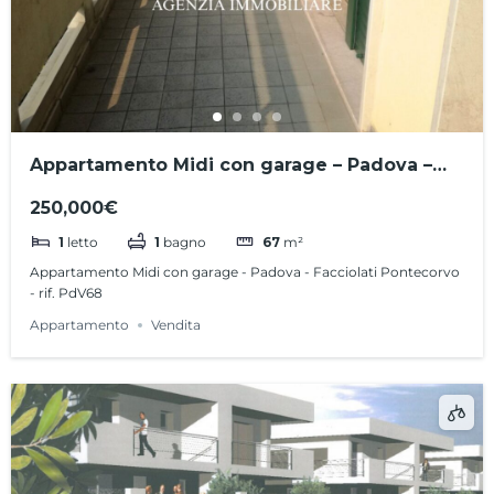
Appartamento Midi con garage – Padova –
Facciolati Pontecorvo – rif. PdV68
250,000€
1
letto
1
bagno
67
m²
Appartamento Midi con garage - Padova - Facciolati Pontecorvo
- rif. PdV68
Appartamento
Vendita