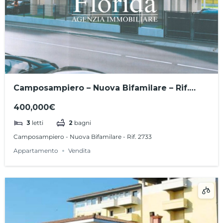
Camposampiero – Nuova Bifamilare – Rif.
2733
400,000€
3
letti
2
bagni
Camposampiero - Nuova Bifamilare - Rif. 2733
Appartamento
Vendita