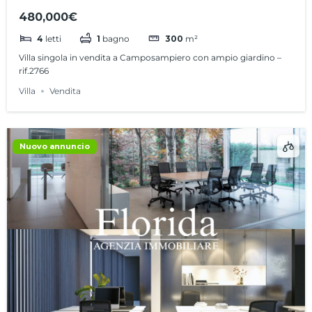
con ampio giardino – rif.2766
480,000€
4
letti
1
bagno
300
m²
Villa singola in vendita a Camposampiero con ampio giardino –
rif.2766
Villa
Vendita
Nuovo annuncio