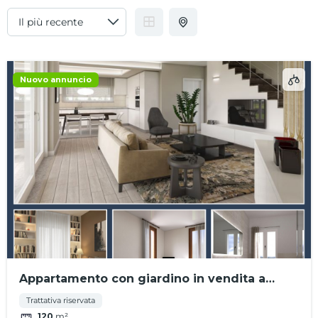
Nuovo annuncio
Appartamento con giardino in vendita a
Camposampiero – rif.2780
Trattativa riservata
120
m²