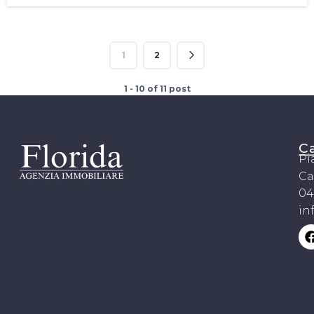
1
2
1 - 10 of 11 post
C
Pi
Ca
04
in