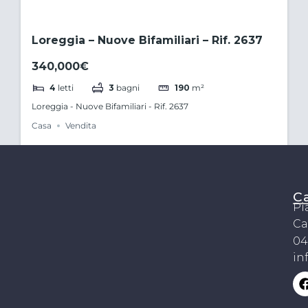
Loreggia – Nuove Bifamiliari – Rif. 2637
340,000€
4
letti
3
bagni
190
m²
Loreggia - Nuove Bifamiliari - Rif. 2637
Casa
Vendita
C
Pi
Ca
04
in