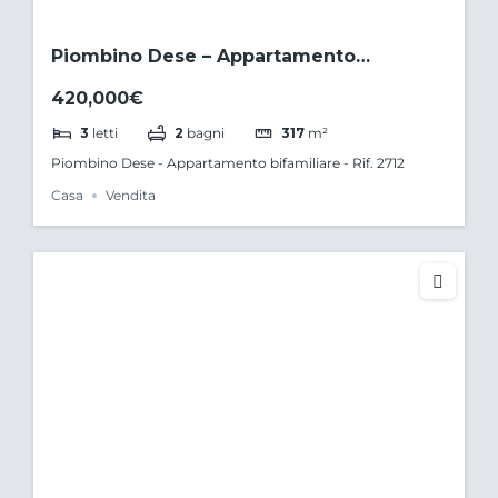
Piombino Dese – Appartamento
bifamiliare – Rif. 2712
420,000€
3
letti
2
bagni
317
m²
Piombino Dese - Appartamento bifamiliare - Rif. 2712
Casa
Vendita