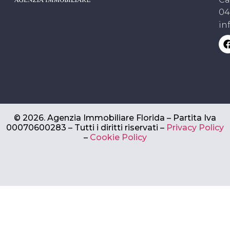
04
in
©
2026.
Agenzia Immobiliare Florida – Partita Iva
00070600283 –
Tutti i diritti riservati –
Privacy Policy
–
Cookie Policy