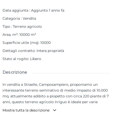
Data aggiunta
:
Aggiunto 1 anno fa
Categoria
:
Vendita
Tipo
:
Terreno agricolo
Area, m²
:
10000
m²
Superficie utile (mq)
:
10000
Dettagli contratto
:
Intera proprietà
Stato al rogito
:
Libero
Descrizione
In vendita a Straelle, Camposampiero, proponiamo un
interessante terreno seminativo di medio impasto di 10.000
mq. attualmente adibito a piopetto con circa 220 piante di 7
anni, questo terreno agricolo Irriguo è ideale per varie
colture, questa proprietà offre un'opportunità unica per chi
Mostra tutta la descrizione