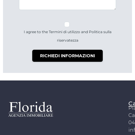
Agenzia immobiliare Florida opera da ben 37 anni, trattiamo
qualsiasi immobile residenziale, commerciale e
industriale.Trattiamo anche qualsiasi terreno agricolo e
edificabile.Due sedi operative a Camposampiero e Padova.
I agree to the Termini di utilizzo and Politica sulla
riservatezza
RICHIEDI INFORMAZIONI
C
Pi
Ca
04
in