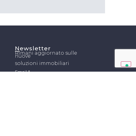
Newsletter
Rimani aggiornato sulle
nuove
soluzioni
immobiliari
Email
*
Privacy
*
Sì, accetto l'informativa sulla
privacy e i termini e condizioni.
Iscriviti
 –
Privacy Policy
–
Cookie Policy