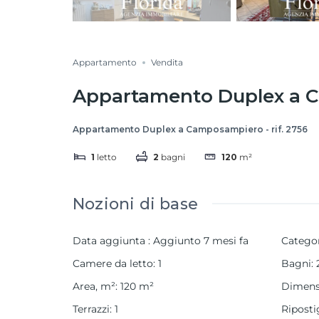
Appartamento
Vendita
Appartamento Duplex a C
Appartamento Duplex a Camposampiero - rif. 2756
1
letto
2
bagni
120
m²
Nozioni di base
Data aggiunta
:
Aggiunto 7 mesi fa
Catego
Camere da letto
:
1
Bagni
:
Area, m²
:
120
m²
Dimensi
Terrazzi
:
1
Riposti