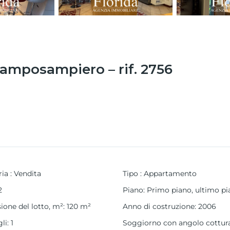
amposampiero – rif. 2756
ria
:
Vendita
Tipo
:
Appartamento
2
Piano
:
Primo piano, ultimo pi
one del lotto, m²
:
120
m²
Anno di costruzione
:
2006
gli
:
1
Soggiorno con angolo cottur