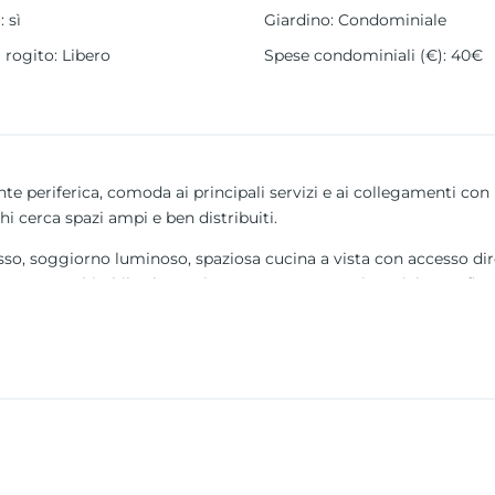
a
:
sì
Giardino
:
Condominiale
l rogito
:
Libero
Spese condominiali (€)
:
40€
te periferica, comoda ai principali servizi e ai collegamenti c
chi cerca spazi ampi e ben distribuiti.
sso, soggiorno luminoso, spaziosa cucina a vista con accesso dir
sottotetto abitabile che ospita una camera matrimoniale con fi
 cantina, elementi particolarmente apprezzati nella zona di Ca
mpleta di elettrodomestici, bagni completamente rinnovati, aria
a ulteriori interventi.
appartamento a Camposampiero, in contesto residenziale riserva