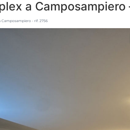
lex a Camposampiero – 
 Camposampiero - rif. 2756