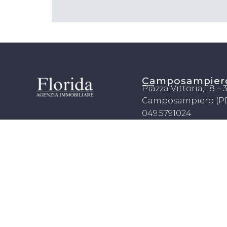
Camposampier
Piazza Vittoria, 18 –
Camposampiero (P
049.5791024
info@agenziaimmobi
©
2026.
Agenzia Immobiliare F