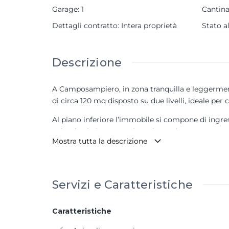
Garage
:
1
Cantin
Dettagli contratto
:
Intera proprietà
Stato a
Descrizione
A Camposampiero, in zona tranquilla e leggermen
di circa 120 mq disposto su due livelli, ideale per 
Al piano inferiore l’immobile si compone di ingre
Salendo al piano superiore si accede a una zona 
Mostra tutta la descrizione
finestrato con doccia idromassaggio.
Completano la proprietà un garage di 21 mq e una
Il prezzo di 175.000 euro comprende una cucina co
Servizi e Caratteristiche
rendendo l’immobile pronto per essere abitato senz
Caratteristiche
Soluzione ideale per chi desidera acquistare un 
Rif. 2756