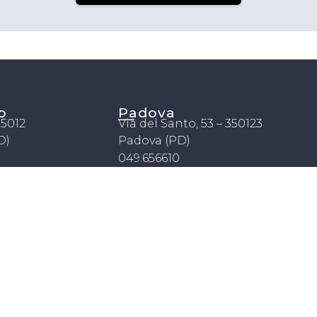
o
Padova
 35012
Via del Santo, 53 – 350123
D)
Padova (PD)
049.656610
liareflorida.com
agenziafloridapadova@libero.it
lorida – Partita Iva 00070600283 –
Tutti i diritti riservati