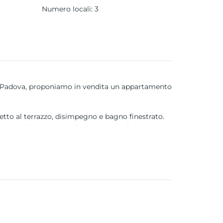
Numero locali
:
3
on Padova, proponiamo in vendita un appartamento
etto al terrazzo, disimpegno e bagno finestrato.
nestra, un’area guardaroba e un secondo bagno
mposampiero e nei comuni limitrofi.
 condizionata e tenda da sole elettrica,
to ma ben collegato a Padova.