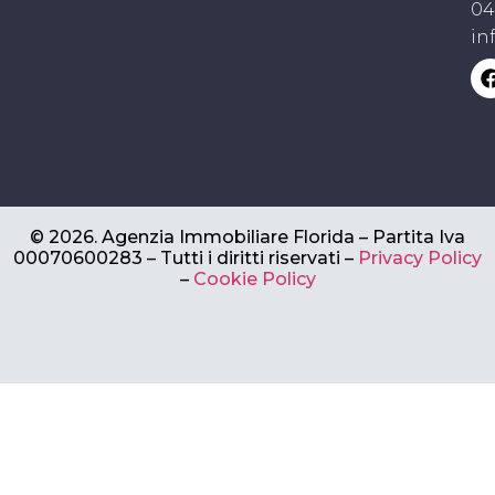
04
in
©
2026.
Agenzia Immobiliare Florida – Partita Iva
00070600283 –
Tutti i diritti riservati –
Privacy Policy
–
Cookie Policy