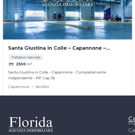
Santa Giustina in Colle – Capannone –
Completamente Indipendente – Rif. Cap 36
Trattativa riservata
2500
m²
Santa Giustina in Colle - Capannone - Completamente
Indipendente - Rif. Cap 36
Capannone
Vendita
C
Pi
Ca