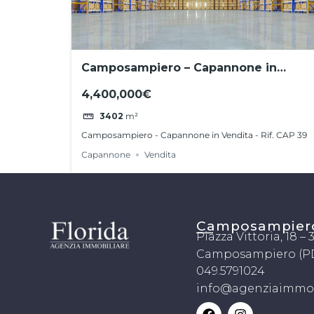
Camposampiero – Capannone in
Vendita – Rif. CAP 39
4,400,000€
3402
m²
Camposampiero - Capannone in Vendita - Rif. CAP 39
Capannone
Vendita
Camposampier
Piazza Vittoria, 18 –
Camposampiero (P
049.5791024
info@agenziaimmobi