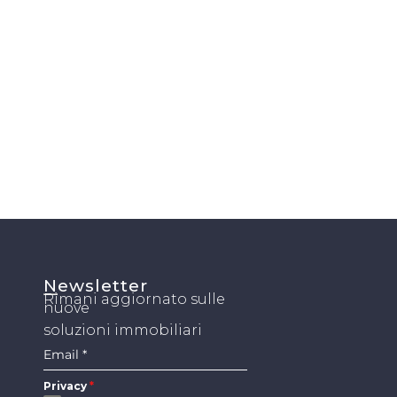
Newsletter
Rimani aggiornato sulle
nuove
soluzioni
immobiliari
Email
*
Privacy
*