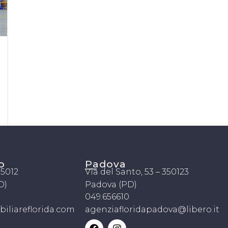
o
Padova
 35012
Via del Santo, 53 – 350123
D)
Padova (PD)
049.656610
liareflorida.com
agenziafloridapadova@libero.it